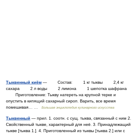
Тыквенный киём
— Состав: 1 кг тыквы 2,4 кг
сахара 2 л воды 2 лимона 1 шепотка шафрана
Приготовление: Тыкву натереть на крупной терке и
опустить в кипящий сахарный сироп. Варить, все время
помешивая… …
Большая энциклопедия кулинарного искусства
Тыквенный
— прил. 1. соотн. с сущ. тыква, связанный с ним 2.
Свойственный тыкве, характерный для неё. 3. Принадлежащий
тыкве [тыква 1.]. 4. Приготовленный из тыквы [тыква 2.] или с