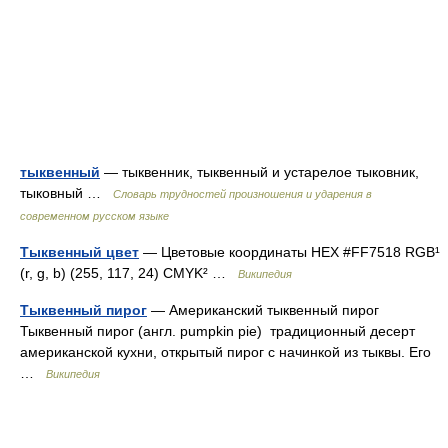
тыквенный
— тыквенник, тыквенный и устарелое тыковник,
тыковный …
Словарь трудностей произношения и ударения в
современном русском языке
Тыквенный цвет
— Цветовые координаты HEX #FF7518 RGB¹
(r, g, b) (255, 117, 24) CMYK² …
Википедия
Тыквенный пирог
— Американский тыквенный пирог
Тыквенный пирог (англ. pumpkin pie) традиционный десерт
американской кухни, открытый пирог с начинкой из тыквы. Его
…
Википедия