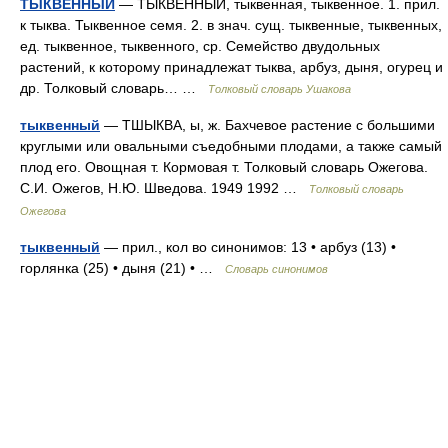
ТЫКВЕННЫЙ
— ТЫКВЕННЫЙ, тыквенная, тыквенное. 1. прил.
к тыква. Тыквенное семя. 2. в знач. сущ. тыквенные, тыквенных,
ед. тыквенное, тыквенного, ср. Семейство двудольных
растений, к которому принадлежат тыква, арбуз, дыня, огурец и
др. Толковый словарь… …
Толковый словарь Ушакова
тыквенный
— ТШЫКВА, ы, ж. Бахчевое растение с большими
круглыми или овальными съедобными плодами, а также самый
плод его. Овощная т. Кормовая т. Толковый словарь Ожегова.
С.И. Ожегов, Н.Ю. Шведова. 1949 1992 …
Толковый словарь
Ожегова
тыквенный
— прил., кол во синонимов: 13 • арбуз (13) •
горлянка (25) • дыня (21) • …
Словарь синонимов