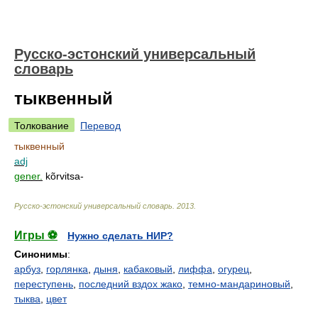
Русско-эстонский универсальный
словарь
тыквенный
Толкование
Перевод
тыквенный
adj
gener.
kõrvitsa-
Русско-эстонский универсальный словарь
.
2013
.
Игры ⚽
Нужно сделать НИР?
Синонимы
:
арбуз
,
горлянка
,
дыня
,
кабаковый
,
лиффа
,
огурец
,
переступень
,
последний вздох жако
,
темно-мандариновый
,
тыква
,
цвет